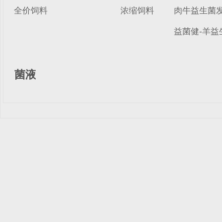
全价饲料
浓缩饲料
肉牛益生菌
益菌健-羊
菌液